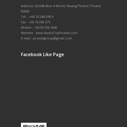
Address: 63/248 Moo 4 Wichit, Muang Phuket, Phuket
83000
Tel. : +66 76 248 478-9
Fax : +66 76 249 275
Mobile : +66 95 356 5642
Website : www.RadioTripPhuket.com
E-mail : proaddgroup@gmail.com
Facebook Like Page