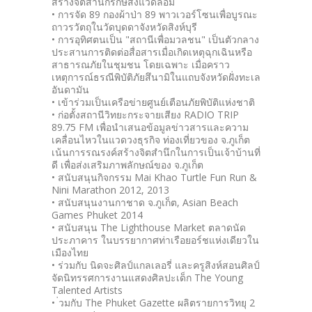
สร้างจิตสำนึกรักษ์สิ่งแวดล้อม
• การจัด 89 กองผ้าป่า 89 พาวเวอร์โซนเพื่อบูรณะ
ถาวรวัตถุในวัดบุดดาจังหวัดสิงห์บุรี
• การอุทิศตนเป็น "สถานีเพื่อมวลชน" เป็นตัวกลาง
ประสานการติดต่อสื่อสารเมื่อเกิดเหตุฉุกเฉินหรือ
สาธารณภัยในชุมชน โดยเฉพาะ เมื่อคราว
เหตุการณ์ธรณีพิบัติภัยสึนามิในแถบจังหวัดฝั่งทะเล
อันดามัน
• เข้าร่วมเป็นเครือข่ายศูนย์เตือนภัยพิบัติแห่งชาติ
• ก่อตั้งสถานีวิทยะกระจายเสียง RADIO TRIP
89.75 FM เพื่อนำเสนอข้อมูลข่าวสารและความ
เคลื่อนไหวในแวดวงธุรกิจ ท่องเที่ยวของ จ.ภูเก็ต
เน้นการรณรงค์สร้างจิตสำนึกในการเป็นเจ้าบ้านที่
ดี เพื่อส่งเสริมภาพลักษณ์ของ จ.ภูเก็ต
• สนับสนุนกิจกรรม Mai Khao Turtle Fun Run &
Nini Marathon 2012, 2013
• สนับสนุนงานกาชาด จ.ภูเก็ต, Asian Beach
Games Phuket 2014
• สนับสนุน The Lighthouse Market ตลาดนัด
ประภาคาร ในบรรยากาศท่าเรือยอร์ชแห่งเดียวใน
เมืองไทย
• ร่วมกับ นิดจะศิลป์แกลเลอรี่ และครูสิงห์สอนศิลป์
จัดนิทรรศการงานแสดงศิลปะเด็ก The Young
Talented Artists
• ่วมกับ The Phuket Gazette ผลิตรายการวิทยุ 2