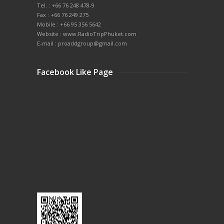
Tel. : +66 76 248 478-9
Fax : +66 76 249 275
Mobile : +66 95 356 5642
Website : www.RadioTripPhuket.com
E-mail : proaddgroup@gmail.com
Facebook Like Page