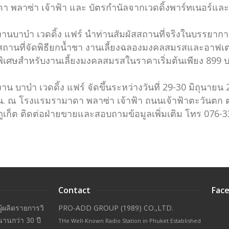
ดา พลาซ่า เจ้าฟ้า และ บัตรกำนัลจากเวดดิ้งพาร์ทเนอร์แ
งานบาบ๋า เวดดิ้ง แฟร์ นำท่านสัมผัสสถานที่จริงในบรรยากา
สถานที่จัดพิธียกน้ำชา งานเลี้ยงฉลองมงคลสมรสและอาฟเตอร
พิเศษสำหรับงานเลี้ยงมงคลสมรสในราคาเริ่มต้นเพียง 899 
งาน บาบ๋า เวดดิ้ง แฟร์ จัดขึ้นระหว่างวันที่ 29-30 มิถุนายน
น. ณ โรงแรมรามาดา พลาซ่า เจ้าฟ้า ถนนเจ้าฟ้าตะวันตก ต
ภูเก็ต ติดต่อฝ่ายขายและสอบถามข้อมูลเพิ่มเติม โทร 076-
Contact
Face
ผู้ผลิดรายการวิ
PRO-ADD GROUP (1989) CO.,LTD.
นานกว่า 30 ปี
THe Well-Known Radio Station in Phuket Established