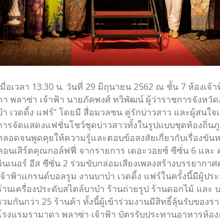
เมื่อเวลา 13:30 น. วันที่ 29 มิถุนายน 2562 ณ ชั้น 7 ห้อง
ดา พลาซ่า เจ้าฟ้า นายภัคพงศ์ ทวิพัฒน์ ผู้ว่าราชการจังหวั
บ๋า เวดดิ้ง แฟร์” โดยมี สื่อมวลชน คู่รักบ่าวสาว และผู้สนใ
การจัดแสดงแฟชั่นโชว์ชุดบ่าวสาวทั้งในรูปแบบชุดท้องถิ่นภ
ตลอดจนพูดคุยให้ความรู้และตอบข้อสงสัยเกี่ยวกับเรื่องขัน
คอนเสิร์ตคุณกอล์ฟฟี่ จากรายการ เดอะวอยซ์ ซีซั่น 6 แล
วินเนอร์ อีส ซีซั่น 2 ร่วมขับกล่อมเสียงเพลงสร้างบรรยากา
เจ้าฟ้าแกรนด์บอลรูม งานบาบ๋า เวดดิ้ง แฟร์ในครั้งนี้มีผู
ร้านเครื่องประดับสไตล์บาบ๋า ร้านถ่ายรูป ร้านดอกไม้ และ บ
รวมกันกว่า 25 ร้านค้า ทั้งนี้ผู้เข้าร่วมงานมีสิทธิ์ลุ้นรับขอ
โรงแรมรามาดา พลาซ่า เจ้าฟ้า บัตรรับประทานอาหารห้