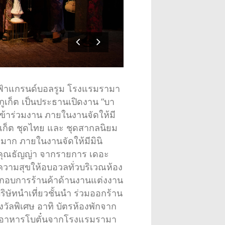
เจ้าฟ้าแกรนด์บอลรูม โรงแรมรามา
ดภูเก็ต เป็นประธานเปิดงาน “บา
จเข้าร่วมงาน ภายในงานจัดให้มี
ูเก็ต ชุดไทย และ ชุดสากลนิยม
หมาก ภายในงานจัดให้มีมินิ
ะ คุณธัญญ่า จากรายการ เดอะ
ศความสุขให้อบอวลทั่วบริเวณห้อง
้ประกอบการร้านค้าด้านงานแต่งงาน
ริษัทนำเที่ยวชั้นนำ ร่วมออกร้าน
งรางวัลพิเศษ อาทิ บัตรห้องพักจาก
องอาหารโบตั๋นจากโรงแรมรามา