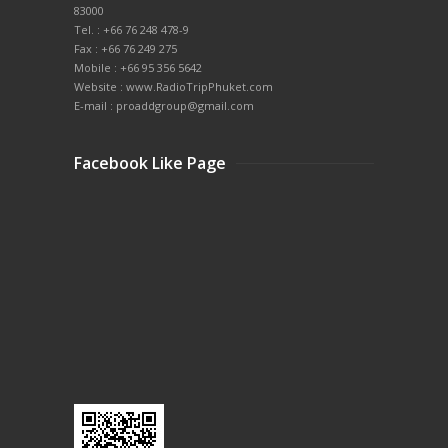
83000
Tel. : +66 76 248 478-9
Fax : +66 76 249 275
Mobile : +66 95 356 5642
Website : www.RadioTripPhuket.com
E-mail : proaddgroup@gmail.com
Facebook Like Page