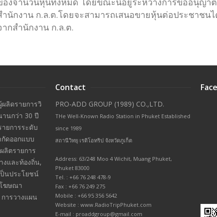
ของจำนวนหุ้นทั้งหมด โดยขณะนี้อยู่ระหว่างการขออนุญา
สำนักงาน ก.ล.ต.โดยจะสามารถเสนอขายหุ้นต่อประชาชนได้
จากสำนักงาน ก.ล.ต.
Contact
Face
ผู้ผลิดรายการวิ
PRO-ADD GROUP (1989) CO.,LTD.
นานกว่า 30 ปี
THe Well-Known Radio Station in Phuket Established
ินรายการระดับ
since 1989
จำกัดออกแบบ
สถานีวิทยุ เรดิโอทริป จังหวัดภูเก็ต
รผลิตรายการ
Address: 63/248 Moo 4 Wichit, Muang Phuket,
างและท้องถิ่น,
Phuket 83000
่เป็นประโยชน์
Tel. : +66 76 248 478-9
ารโฆษณา
Fax : +66 76 249 275
Mobile : +66 95 356 5642
ยง การวางแผน
Website : www.RadioTripPhuket.com
E-mail : proaddgroup@gmail.com