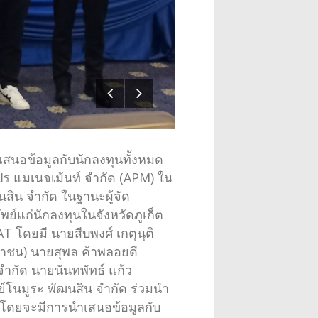
นำเสนอข้อมูลกับนักลงทุนทั้งหมด
ซท โปร แมเนจเม้นท์ จำกัด (APM) ใน
นสิน จำกัด ในฐานะผู้จัด
ย์แก่นักลงทุนในจังหวัดภูเก็ต
T โดยมี นายสืบพงศ์ เกตุนุติ
าชน) นายสุพล ค้าพลอยดี
จำกัด นายนันทพัทธ์ แก้ว
ย์โนมูระ พัฒนสิน จำกัด ร่วมนำ
บ โดยจะมีการนำเสนอข้อมูลกับ