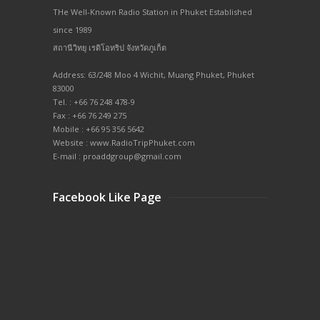
THe Well-Known Radio Station in Phuket Established
since 1989
สถานีวิทยุ เรดิโอทริป จังหวัดภูเก็ต
Address: 63/248 Moo 4 Wichit, Muang Phuket, Phuket
83000
Tel. : +66 76 248 478-9
Fax : +66 76 249 275
Mobile : +66 95 356 5642
Website : www.RadioTripPhuket.com
E-mail : proaddgroup@gmail.com
Facebook Like Page