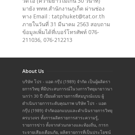
วิดีโอ (ความยาวไม่เกิน 30 วินาที)
มายัง ททท.สำนักงานภูเก็ต ผ่านช่อง
ทาง Email : tatphuket@tat.or.th
ภายในวันที่ 31 มีนาคม 2563 สอบถาม
ข้อมูลเพิ่มได้ที่เบอร์โทรศัพท์ 076-
211036, 076-212213
About Us
บริษัท โปร - แอด กรุ๊ป (1989) จำกัด เป็นผู้ผลิดรา
ยการวิทยุ ที่มีประสบการณ์ในวงการวิทยุมายาวนา
นกว่า 30 ปี เปี่ยมด้วยรายการที่สมบูรณ์แบบ ผู้
ดำเนินรายการระดับคุณภาพ บริษัท โปร - แอด
กรุ๊ป (1989) จำกัดออกแบบและดำเนินรายการวิทยุ
ครบวงจร ทั้งการผลิตรายการสาระความรู้,
รายการข่าว ทั้งจากส่วนกลางและท้องถิ่น, การก
ระจายเสียงเตือนภัย, ผลิตรายการที่เป็นประโยชน์