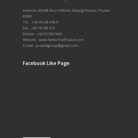
Address: 63/248 Moo 4 Wichit, Muang Phuket, Phuket
83000
Tel. : +66 76 248 478-9
Fax : +66 76 249 275
Mobile : +66 95 356 5642
Website : www.RadioTripPhuket.com
E-mail : proaddgroup@gmail.com
Facebook Like Page