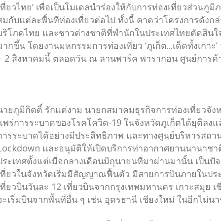
เที่ยวไทย’ เพื่อเป็นโมเดลนำร่องให้กับการท่องเที่ยวส่วนภู
สมกับแต่ละพื้นที่ท่องเที่ยวต่อไป ทั้งนี้ คาดว่าโครงการดังกล
บริโภคไทย และชาวต่างชาติที่พำนักในประเทศไทยตัดสินใจ
มากขึ้น โดยงานมหกรรมการท่องเที่ยว ‘ภูเก็ต...เด็ดทั้งเกาะ
– 2 สิงหาคมนี้ ตลอดวัน ณ ลานพาร์ค พารากอน ศูนย์การ
นายภูมิกิตติ์ รักแต่งาม นายกสมาคมธุรกิจการท่องเที่ยวจัง
แพร่การระบาดของโรคโควิด-19 ในจังหวัดภูเก็ตได้ยุติลงแ
การระบาดได้อย่างมีประสิทธิภาพ และทางศูนย์บริหารสถา
Lockdown และอนุมัติให้เปิดบริการท่าอากาศยานนานาชาติภ
ประเทศตั้งแต่เมื่อกลางเดือนมิถุนายนที่มาผ่านมานั้น เป็น
เที่ยวในจังหวัดเริ่มมีสัญญาณฟื้นตัว มีสายการบินภายในป
เที่ยวบินวันละ 12 เที่ยวบินจากกรุงเทพมหานคร เกาะสมุย 
จะเริ่มบินจากพื้นที่อื่น ๆ เช่น อุดรธานี เชียงใหม่ ในอีกไม่น