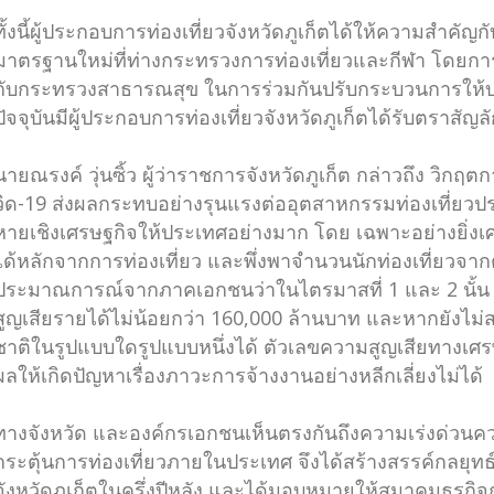
ทั้งนี้ผู้ประกอบการท่องเที่ยวจังหวัดภูเก็ตได้ให้ความสำค
มาตรฐานใหม่ที่ท่างกระทรวงการท่องเที่ยวและกีฬา โดยการ
กับกระทรวงสาธารณสุข ในการร่วมกันปรับกระบวนการให
ปัจจุบันมีผู้ประกอบการท่องเที่ยวจังหวัดภูเก็ตได้รับตราสั
นายณรงค์ วุ่นซิ้ว ผู้ว่าราชการจังหวัดภูเก็ต กล่าวถึง ว
วิด-19 ส่งผลกระทบอย่างรุนแรงต่ออุตสาหกรรมท่องเที่ยว
หายเชิงเศรษฐกิจให้ประเทศอย่างมาก โดย เฉพาะอย่างยิ่งเศร
ได้หลักจากการท่องเที่ยว และพึ่งพาจำนวนนักท่องเที่ยวจาก
ประมาณการณ์จากภาคเอกชนว่าในไตรมาสที่ 1 และ 2 นั้น ทาง
สูญเสียรายได้ไม่น้อยกว่า 160,000 ล้านบาท และหากยังไม่สา
ชาติในรูปแบบใดรูปแบบหนึ่งได้ ตัวเลขความสูญเสียทางเศรษฐก
ผลให้เกิดปัญหาเรื่องภาวะการจ้างงานอย่างหลีกเลี่ยงไม่ได้
ทางจังหวัด และองค์กรเอกชนเห็นตรงกันถึงความเร่งด่วนค
กระตุ้นการท่องเที่ยวภายในประเทศ จึงได้สร้างสรรค์กลยุทธ์
จังหวัดภูเก็ตในครึ่งปีหลัง และได้มอบหมายให้สมาคมธุรกิจกา