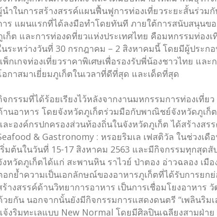
ผู้นำในการสร้างสรรค์แผนฟื้นฟูการท่องเที่ยวระยะสั้นร่วม
การ แผนแรกที่ได้ลงมือทำโดยทันที ภายใต้การสนับสนุนขอ
ภูเก็ต และการท่องดที่ยวแห่งประเทศไทย คือมหกรรมท่องเที่ยว “ภ
ในระหว่างวันที่ 30 กรกฎาคม – 2 สิงหาคมนี้ โดยมีผู้ประ
แพ็กเกจท่องเที่ยวราคาพิเศษเพื่อรองรับพี่น้องชาวไทย และ
โอกาสมาเยี่ยมภูเก็ตในเวลาที่ดีที่สุด และเด็ดที่สุด
กิจกรรมที่ได้ร้อยเรียงไว้หลังจากงานมหกรรมการท่องเที่ยว “
ด้านอาหาร โดยจังหวัดภูเก็ตร่วมมือกับพาณิชย์จังหวัดภูเก
และองค์กรปกครองส่วนท้องถิ่นในจังหวัดภูเก็ต ได้สร้างสร
Seafood & Gastronomy : หรอยริมเล เฟสติวัล ในช่วงเดื
เริ่มต้นในวันที่ 15-17 สิงหาคม 2563 และมีกิจกรรมทุกสุดส
จังหวัดภูเก็ตได้แก่ สะพานหิน ราไวย์ ป่าตอง อ่าวฉลอง เมือ
ตอกย้ำความเป็นเอกลักษณ์ของอาหารภูเก็ตที่ได้รับการยกย่
สร้างสรรค์ด้านวิทยาการอาหาร เป็นการเชื่อมโยงอาหาร วั
ด้วยกัน นอกจากนั้นยังมีกิจกรรมการแสดงดนตรี “เพลินริม
แจ้งริมทะเลแบบ New Normal โดยมีศิลปินเฉลียงสามฝ่าย และ