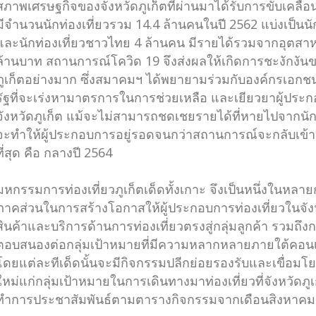
สภาพเศรษฐกิจของจังหวัดภูเก็ตที่ผ่านมาได้รับการขับเคลื
มีจำนวนนักท่องเที่ยวรวม 14.4 ล้านคนในปี 2562 แบ่งเป็นนั
และนักท่องเที่ยวชาวไทย 4 ล้านคน มีรายได้รวมจากอุตสา
ล้านบาท สถานการณ์โควิด 19 จึงส่งผลให้เกิดการชะงักงั
ภูเก็ตอย่างมาก ซึ่งสมาคมฯ ได้พยายามร่วมกับองค์กรเอก
รัฐที่จะเร่งหามาตรการในการช่วยเหลือ และเยียวยาผู้ประก
จังหวัดภูเก็ต แม้จะไม่สามารถชดเชยรายได้ที่หายไปจากนักท
จะทำให้ผู้ประกอบการอยู่รอดจนกว่าสถานการณ์จะกลับเข้าสู
ที่สุด คือ กลางปี 2564
มหกรรมการท่องเที่ยวภูเก็ตเด็ดทั้งเกาะ จึงเป็นหนึ่งในหลา
ภาคส่วนในการสร้างโอกาสให้ผู้ประกอบการท่องเที่ยวในจัง
สินค้าและบริการด้านการท่องเที่ยวตรงสู่กลุ่มลูกค้า รวมถึ
ตอบสนองต่อกลุ่มเป้าหมายที่มีความหลากหลายภายใต้คอนเซ็ป
โดยแต่ละทีเด็ดนั้นจะมีกิจกรรมปลีกย่อยรองรับและเขื่อมโย
ใหม่แก่กลุ่มเป้าหมายในการเดินทางมาท่องเที่ยวที่จังหวัดภู
ทำการประชาสัมพันธ์ตามตารางกิจกรรมจากเดือนสิงหาคม