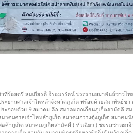
ว่าที่ร้อยตรี สมเกียรติ จิรอมรรัตน์ ประธานสมาพันธ์ชาวไทย
ประธานศาลเจ้าไหหลำจังหวัดภูเก็ต พร้อมด้วยสมาพันธ์ชาวไ
ประกอบด้วย 9 สมาคม คือ สมาคมฮกเกี้ยนภูเก็ตสามัคคี สมา
สมาคมศาลเจ้าไหหลำภูเก็ต สมาคมกวางตุ้งภูเก็ต สมาคมนัก
พ่อค้าภูเก็ต สมาคมภูเก็ตสามัคคี ( หัวเฉียว ) ชมรมชาวฮกจิ
ฮากกาภูเก็ต ร่วมกับ สมาคมนักธุรกิจชาวปักกิ่งจังหวัดภูเก็ต