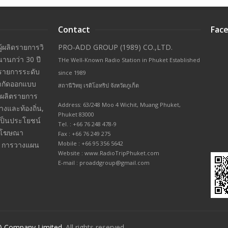
Contact
Face
ผู้ผลิดรายการวิ
PRO-ADD GROUP (1989) CO.,LTD.
นานกว่า 30 ปี
THe Well-Known Radio Station in Phuket Established
ินรายการระดับ
since 1989
จำกัดออกแบบ
สถานีวิทยุ เรดิโอทริป จังหวัดภูเก็ต
รผลิตรายการ
Address: 63/248 Moo 4 Wichit, Muang Phuket,
างและท้องถิ่น,
Phuket 83000
่เป็นประโยชน์
Tel. : +66 76 248 478-9
ารโฆษณา
Fax : +66 76 249 275
Mobile : +66 95 356 5642
ยง การวางแผน
Website : www.RadioTripPhuket.com
E-mail : proaddgroup@gmail.com
) Company Limited
. All rights reserved.